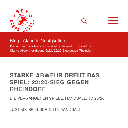
Blog - Aktuelle Neuigkeiten
Du bist hier:
Startseite
/
Handball
/
Jugend
/
JD 25/26
/
Starke Abwehr dreht das Spiel: 22:20‑Sieg gegen Rheindorf
STARKE ABWEHR DREHT DAS
SPIEL: 22:20‑SIEG GEGEN
RHEINDORF
DIE VERGANGENEN SPIELE
,
HANDBALL
,
JD 25/26
,
JUGEND
,
SPIELBERICHTE HANDBALL