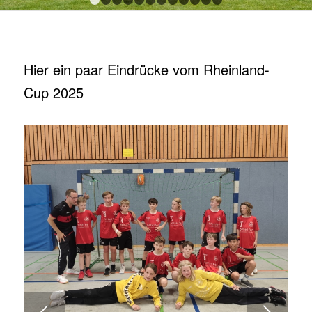
1
2
3
4
5
6
7
8
9
10
11
12
Hier ein paar Eindrücke vom Rheinland-
Cup 2025