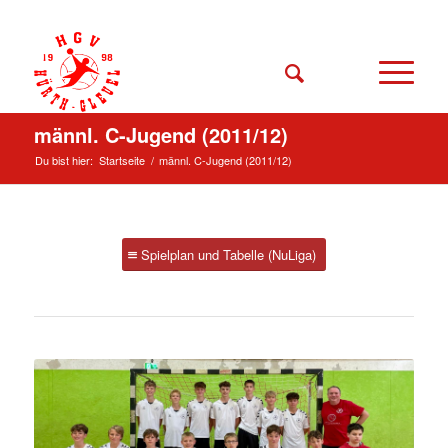
männl. C-Jugend (2011/12)
Du bist hier:
Startseite
/
männl. C-Jugend (2011/12)
Spielplan und Tabelle (NuLiga)