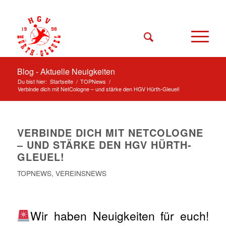
Blog - Aktuelle Neuigkeiten
Du bist hier:
Startseite
/
TOPNews
/
Verbinde dich mit NetCologne – und stärke den HGV Hürth-Gleuel!
VERBINDE DICH MIT NETCOLOGNE
– UND STÄRKE DEN HGV HÜRTH-
GLEUEL!
TOPNEWS
,
VEREINSNEWS
Wir haben Neuigkeiten für euch!