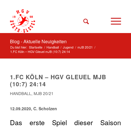
Blog - Aktuelle Neuigkeiten
Du bist hier:
Startseite
/
Handball
/
Jugend
/
mJB 20/21
/
1.FC Köln – HGV Gleuel mJB (10:7) 24:14
1.FC KÖLN – HGV GLEUEL MJB
(10:7) 24:14
HANDBALL
,
MJB 20/21
12.09.2020, C. Scholzen
Das erste Spiel dieser Saison