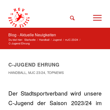
Blog - Aktuelle Neuigkeiten
Du bist hier:
Startseite
/
Handball
/
Jugend
/
mJC 23/24
/
C-Jugend Ehrung
C-JUGEND EHRUNG
HANDBALL
,
MJC 23/24
,
TOPNEWS
Der Stadtsportverband wird unsere
C-Jugend der Saison 2023/24 im