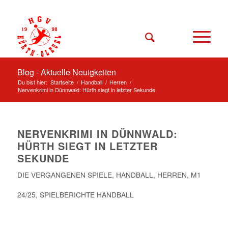
Blog - Aktuelle Neuigkeiten
Du bist hier:
Startseite
/
Handball
/
Herren
/
Nervenkrimi in Dünnwald: Hürth siegt in letzter Sekunde
NERVENKRIMI IN DÜNNWALD:
HÜRTH SIEGT IN LETZTER
SEKUNDE
DIE VERGANGENEN SPIELE
,
HANDBALL
,
HERREN
,
M1
24/25
,
SPIELBERICHTE HANDBALL