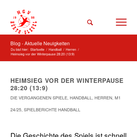
Blog - Aktuelle Neuigkeiten
Du bist hier:
Startseite
/
Handball
/
Herren
/
Heimsieg vor der Winterpause 28:20 (13:9)
HEIMSIEG VOR DER WINTERPAUSE
28:20 (13:9)
DIE VERGANGENEN SPIELE
,
HANDBALL
,
HERREN
,
M1
24/25
,
SPIELBERICHTE HANDBALL
Die Geschichte des Spiels ist schnell