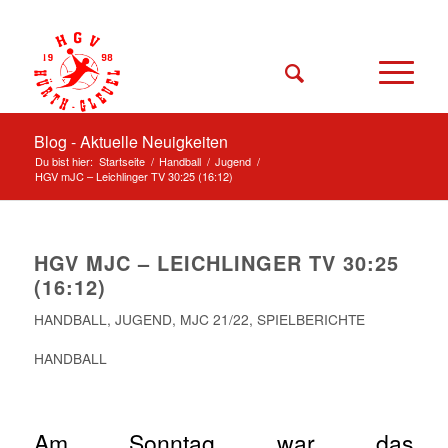
Blog - Aktuelle Neuigkeiten
Du bist hier:
Startseite
/
Handball
/
Jugend
/
HGV mJC – Leichlinger TV 30:25 (16:12)
HGV MJC – LEICHLINGER TV 30:25
(16:12)
HANDBALL
,
JUGEND
,
MJC 21/22
,
SPIELBERICHTE
HANDBALL
Am Sonntag war das