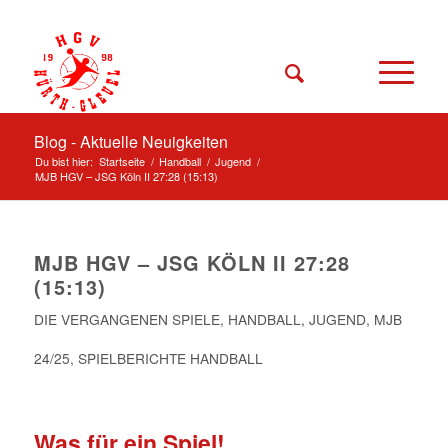
Blog - Aktuelle Neuigkeiten
Du bist hier:
Startseite
/
Handball
/
Jugend
/
MJB HGV – JSG Köln II 27:28 (15:13)
MJB HGV – JSG KÖLN II 27:28
(15:13)
DIE VERGANGENEN SPIELE
,
HANDBALL
,
JUGEND
,
MJB
24/25
,
SPIELBERICHTE HANDBALL
Was für ein Spiel!