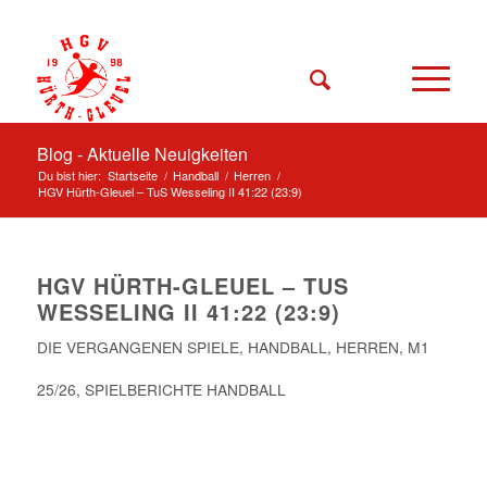
Blog - Aktuelle Neuigkeiten
Du bist hier:
Startseite
/
Handball
/
Herren
/
HGV Hürth-Gleuel – TuS Wesseling II 41:22 (23:9)
HGV HÜRTH-GLEUEL – TUS
WESSELING II 41:22 (23:9)
DIE VERGANGENEN SPIELE
,
HANDBALL
,
HERREN
,
M1
25/26
,
SPIELBERICHTE HANDBALL