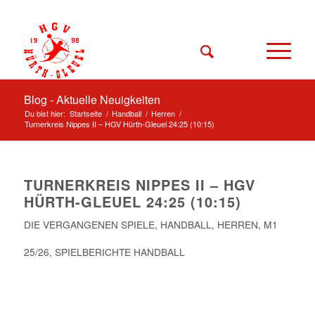
Blog - Aktuelle Neuigkeiten
Du bist hier:
Startseite
/
Handball
/
Herren
/
Turnerkreis Nippes II – HGV Hürth-Gleuel 24:25 (10:15)
TURNERKREIS NIPPES II – HGV
HÜRTH-GLEUEL 24:25 (10:15)
DIE VERGANGENEN SPIELE
,
HANDBALL
,
HERREN
,
M1
25/26
,
SPIELBERICHTE HANDBALL