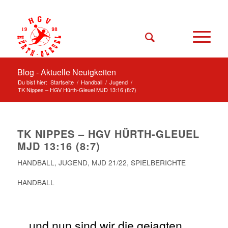
Blog - Aktuelle Neuigkeiten
Du bist hier:
Startseite
/
Handball
/
Jugend
/
TK Nippes – HGV Hürth-Gleuel MJD 13:16 (8:7)
TK NIPPES – HGV HÜRTH-GLEUEL
MJD 13:16 (8:7)
HANDBALL
,
JUGEND
,
MJD 21/22
,
SPIELBERICHTE
HANDBALL
…und nun sind wir die gejagten.