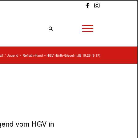
ll
/
Jugend
/
Refrath-Hand – HGV Hürth-Gleuel mJB 19:28 (6:17)
ugend vom HGV in