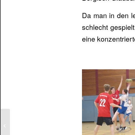
Da man in den l
schlecht gespiel
eine konzentriert
HGV Hürth-Gleuel M1 –
HSV Bocklemünd II
19:16 (8:6)