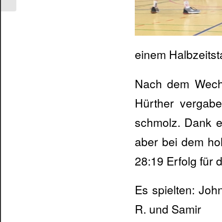
einem Halbzeitst
Nach dem Wechse
Hürther vergab
schmolz. Dank ei
aber bei dem ho
28:19 Erfolg für 
Es spielten: John
R. und Samir