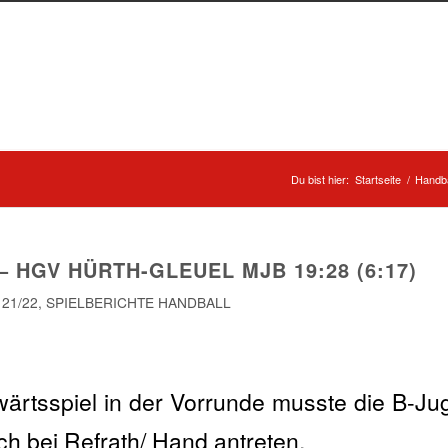
Du bist hier:
Startseite
/
Handba
 HGV HÜRTH-GLEUEL MJB 19:28 (6:17)
 21/22
,
SPIELBERICHTE HANDBALL
wärtsspiel in der Vorrunde musste die B-J
h bei Refrath/ Hand antreten.