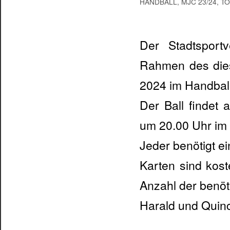
HANDBALL
,
MJC 23/24
,
T
Der Stadtsport
Rahmen des diesj
2024 im Handball
Der Ball findet 
um 20.00 Uhr im 
Jeder benötigt ei
Karten sind kost
Anzahl der benöt
Harald und Quinc