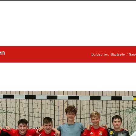
en
Du bist hier:
Startseite
/
Sais