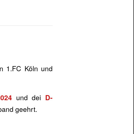
en 1.FC Köln und
2024
und dei
D-
and geehrt.