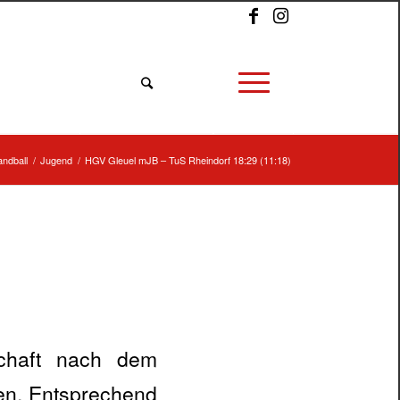
ndball
/
Jugend
/
HGV Gleuel mJB – TuS Rheindorf 18:29 (11:18)
schaft nach dem
en. Entsprechend