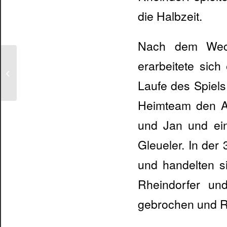
die Halbzeit.
Nach dem Wech
HGV Hürth-Gleuel mJC
erarbeitete sic
– HSG
Rösrath/Forsbach 24:19
Laufe des Spiels
(13:10)
Heimteam den Ab
und Jan und ei
Gleueler. In der
und handelten si
Rheindorfer un
gebrochen und Rh