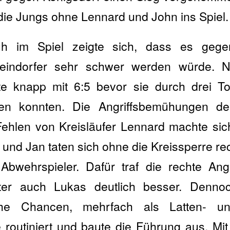
 die Jungs ohne Lennard und John ins Spiel.
h im Spiel zeigte sich, dass es gegen
eindorfer sehr schwer werden würde. 
te knapp mit 6:5 bevor sie durch drei To
zen konnten. Die Angriffsbemühungen de
Fehlen von Kreisläufer Lennard machte sic
und Jan taten sich ohne die Kreissperre r
bwehrspieler. Dafür traf die rechte Angri
ter auch Lukas deutlich besser. Denno
che Chancen, mehrfach als Latten- und 
e routiniert und baute die Führung aus. Mit