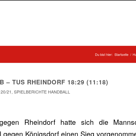
Du bist hier:
Startseite
/
Ha
 – TUS RHEINDORF 18:29 (11:18)
 20/21
,
SPIELBERICHTE HANDBALL
gegen Rheindorf hatte sich die Mann
el gegen Königsdorf einen Sieg vorgenomm