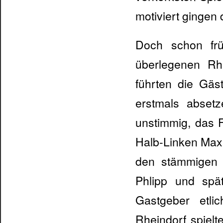
motiviert gingen
Doch schon frü
überlegenen Rh
führten die Gäs
erstmals abset
unstimmig, das 
Halb-Linken Max 
den stämmigen A
Phlipp und spä
Gastgeber etli
Rheindorf spielt